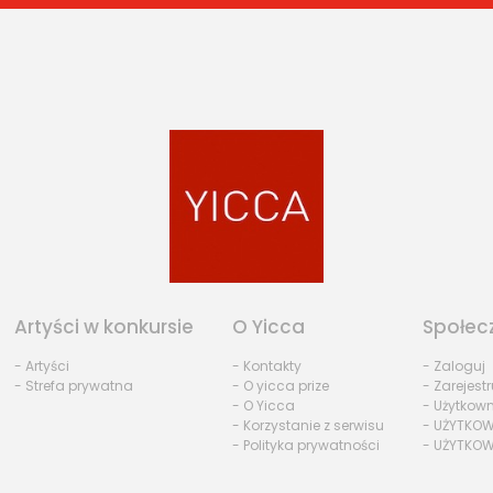
Artyści w konkursie
O Yicca
Społec
- Artyści
- Kontakty
- Zaloguj
- Strefa prywatna
- O yicca prize
- Zarejestr
- O Yicca
- Użytkow
- Korzystanie z serwisu
- UŻYTKOW
- Polityka prywatności
- UŻYTKOW