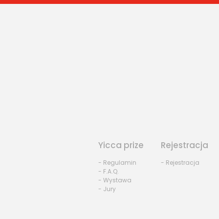
Yicca prize
Rejestracja
- Regulamin
- Rejestracja
- F.A.Q.
- Wystawa
- Jury