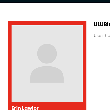
ULUB
Uses ha
Erin Lawlor