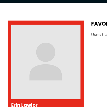
FAVO
Uses ha
Erin Lawlor