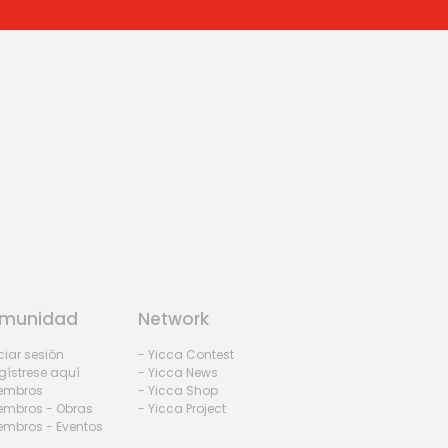
munidad
Network
iciar sesión
- Yicca Contest
gístrese aquí
- Yicca News
iembros
- Yicca Shop
embros - Obras
- Yicca Project
embros - Eventos