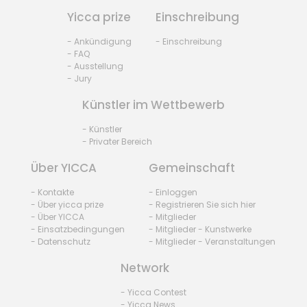
Yicca prize
Einschreibung
- Ankündigung
- Einschreibung
- FAQ
- Ausstellung
- Jury
Künstler im Wettbewerb
- Künstler
- Privater Bereich
Über YICCA
Gemeinschaft
- Kontakte
- Einloggen
- Über yicca prize
- Registrieren Sie sich hier
- Über YICCA
- Mitglieder
- Einsatzbedingungen
- Mitglieder - Kunstwerke
- Datenschutz
- Mitglieder - Veranstaltungen
Network
- Yicca Contest
- Yicca News