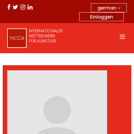
german
Einloggen
INTERNATIONALER
WETTBEWERB
FÜR KÜNSTLER