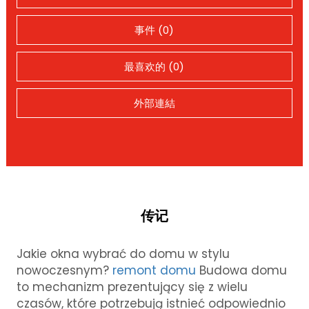
事件 (0)
最喜欢的 (0)
外部連結
传记
Jakie okna wybrać do domu w stylu
nowoczesnym?
remont domu
Budowa domu
to mechanizm prezentujący się z wielu
czasów, które potrzebują istnieć odpowiednio