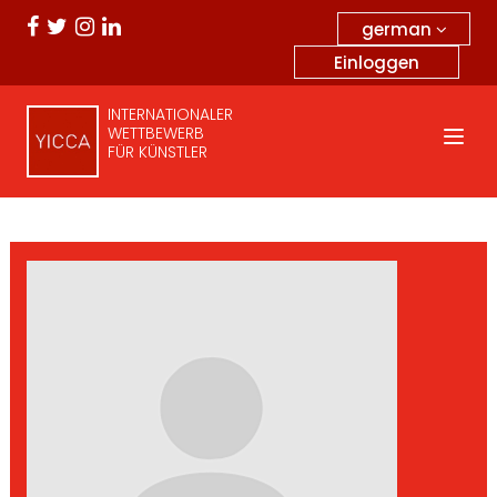
german
Einloggen
INTERNATIONALER
WETTBEWERB
FÜR KÜNSTLER