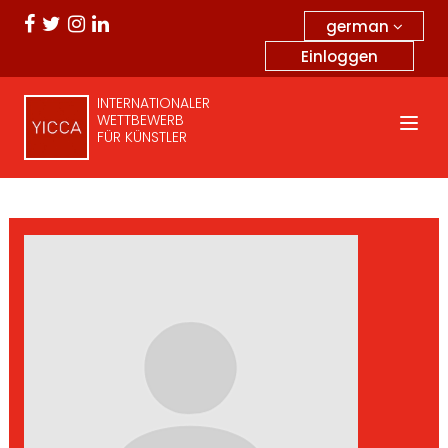
german
Einloggen
INTERNATIONALER
WETTBEWERB
FÜR KÜNSTLER