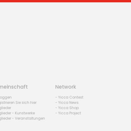
einschaft
Network
nloggen
- Yicca Contest
istrieren Sie sich hier
- Yicca News
glieder
- Yicca Shop
glieder - Kunstwerke
- Yicca Project
glieder - Veranstaltungen