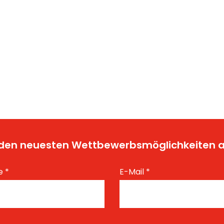
t den neuesten Wettbewerbsmöglichkeiten
e
*
E-Mail
*