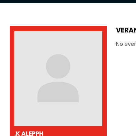
VERA
No eve
.K ALEPPH