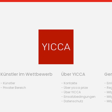
Künstler im Wettbewerb
Über YICCA
Gem
- Künstler
- Kontakte
- Ei
- Privater Bereich
- Über yicca prize
- Reg
- Über YICCA
- Mit
- Einsatzbedingungen
- Mit
- Datenschutz
- Mit