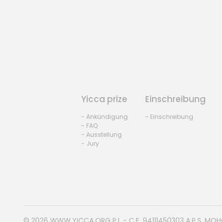
Yicca prize
Einschreibung
- Ankündigung
- Einschreibung
- FAQ
- Ausstellung
- Jury
© 2026
WWW.YICCA.ORG
P.I. - C.F. 94111450303 A.P.S. MO