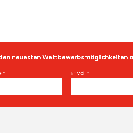
t den neuesten Wettbewerbsmöglichkeiten
e
*
E-Mail
*