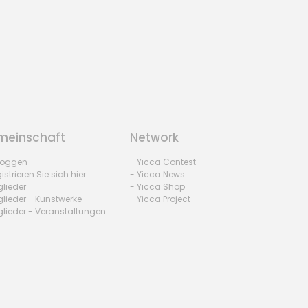
einschaft
Network
nloggen
- Yicca Contest
istrieren Sie sich hier
- Yicca News
glieder
- Yicca Shop
glieder - Kunstwerke
- Yicca Project
glieder - Veranstaltungen