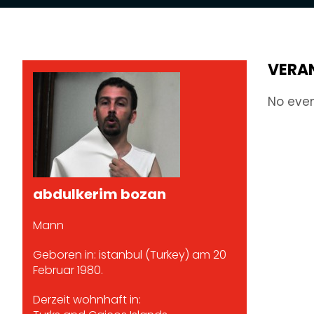
VERA
No eve
abdulkerim bozan
Mann
Geboren in: istanbul (Turkey) am 20
Februar 1980.
Derzeit wohnhaft in: