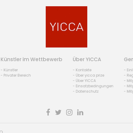
Künstler im Wettbewerb
Über YICCA
Gem
- Künstler
- Kontakte
- Ei
- Privater Bereich
- Über yicca prize
- Reg
- Über YICCA
- Mit
- Einsatzbedingungen
- Mit
- Datenschutz
- Mit
HO