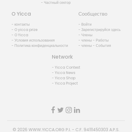
- Частный сектор
O Yicca
Сообщество
- контакты
- Войти
- O yicca prize
- Зарегистрируйся здесь
- O Yicca
- Члены
- Условия использования
- члены - Работы
- Политика конфиденциальности
- члены - События
Network
- Yicca Contest
- Yicca News
- Yicca Shop
- Yicca Project
© 2026
WWW.YICCA.ORG
P.I. - C.F. 94111450303 A.P.S.