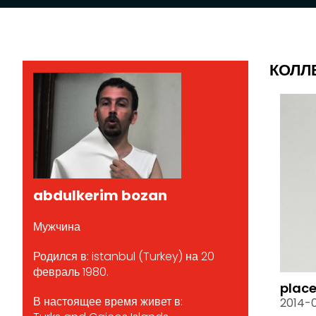
КОЛЛ
abdulkerim bozan
Мужчина
Родился в: istanbul (Turkey) на 20
февраль 1980.
plac
В настоящее время живет в:
2014-