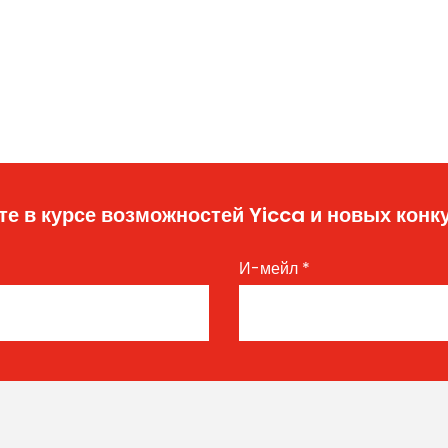
те в курсе возможностей Yicca и новых конк
И-мейл
*