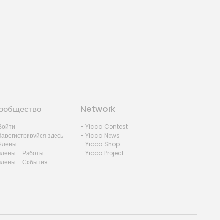
ообщество
Network
Войти
- Yicca Contest
Зарегистрируйся здесь
- Yicca News
Члены
- Yicca Shop
члены - Работы
- Yicca Project
члены - События