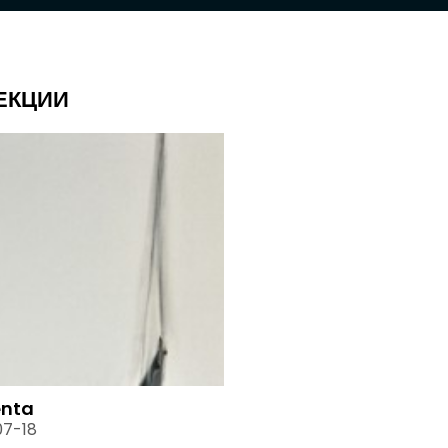
ЕКЦИИ
enta
07-18