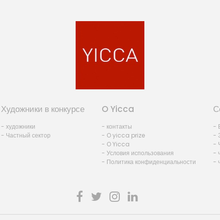
Художники в конкурсе
O Yicca
С
- художники
- контакты
- 
- Частный сектор
- O yicca prize
- 
- O Yicca
- 
- Условия использования
- 
- Политика конфиденциальности
- 