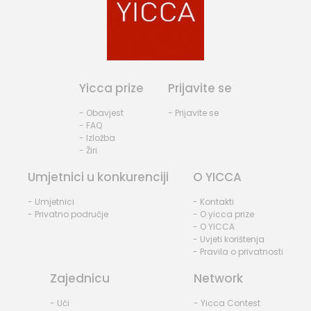
Yicca prize
Prijavite se
- Obavjest
- Prijavite se
- FAQ
- Izložba
- Žiri
Umjetnici u konkurenciji
O YICCA
- Umjetnici
- Kontakti
- Privatno područje
- O yicca prize
- O YICCA
- Uvjeti korištenja
- Pravila o privatnosti
Zajednicu
Network
- Ući
- Yicca Contest