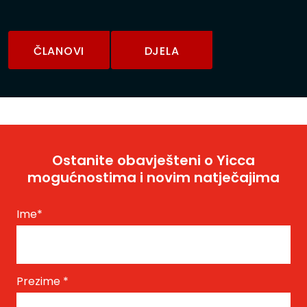
ČLANOVI
DJELA
Ostanite obavješteni o Yicca
mogućnostima i novim natječajima
Ime
*
Prezime
*