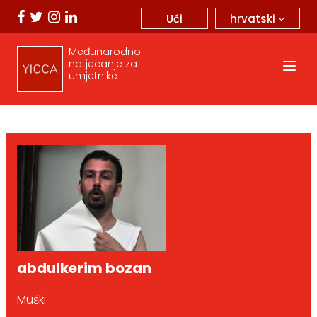
hrvatski
Ući
Međunarodno
natjecanje za
umjetnike
abdulkerim bozan
Muški