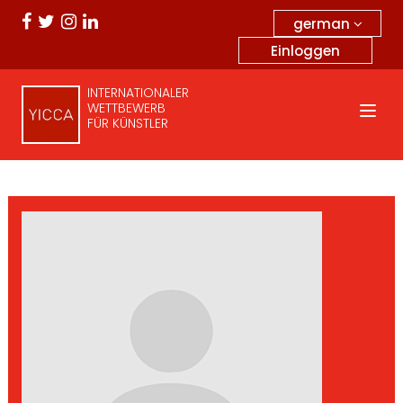
german
Einloggen
INTERNATIONALER
WETTBEWERB
FÜR KÜNSTLER