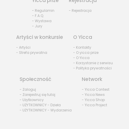
Yicca prize
Rejestracja
- Regulamin
- Rejestracja
- F.A.Q.
- Wystawa
- Jury
Artyści w konkursie
O Yicca
- Artyści
- Kontakty
- Strefa prywatna
- O yicca prize
- O Yicca
- Korzystanie z serwisu
- Polityka prywatności
Społeczność
Network
- Zaloguj
- Yicca Contest
- Zarejestruj się tutaj
- Yicca News
- Użytkownicy
- Yicca Shop
- UŻYTKOWNICY - Dzieła
- Yicca Project
- UŻYTKOWNICY - Wydarzenia