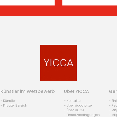
Künstler im Wettbewerb
Über YICCA
Gem
- Künstler
- Kontakte
- Ei
- Privater Bereich
- Über yicca prize
- Reg
- Über YICCA
- Mit
- Einsatzbedingungen
- Mit