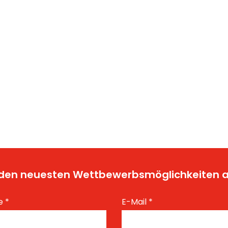
t den neuesten Wettbewerbsmöglichkeiten
e
*
E-Mail
*