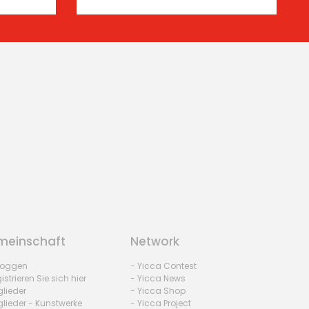
einschaft
Network
nloggen
- Yicca Contest
istrieren Sie sich hier
- Yicca News
glieder
- Yicca Shop
glieder - Kunstwerke
- Yicca Project