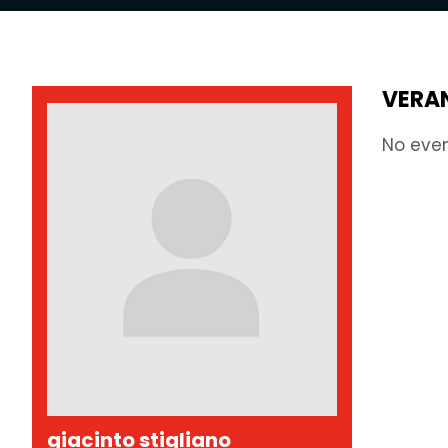
VERA
No eve
giacinto stigliano