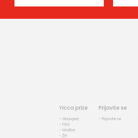
Yicca prize
Prijavite se
- Obavjest
- Prijavite se
- FAQ
- Izložba
- Žiri