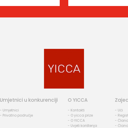
Umjetnici u konkurenciji
O YICCA
Zaje
- Umjetnici
- Kontakti
- Ući
- Privatno područje
- O yicca prize
- Regist
- O YICCA
- Člano
- Uvjeti korištenja
- Člano