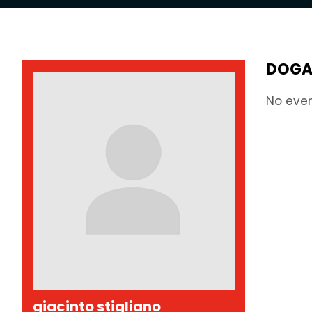
DOGA
No eve
giacinto stigliano