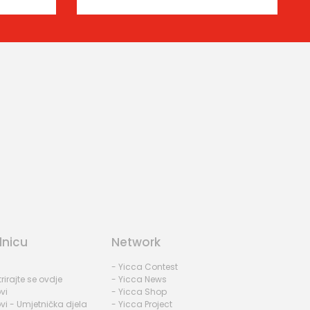
dnicu
Network
- Yicca Contest
rirajte se ovdje
- Yicca News
vi
- Yicca Shop
vi - Umjetnička djela
- Yicca Project