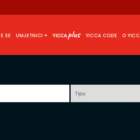
TE SE
UMJETNICI
YICCA CODE
O YIC