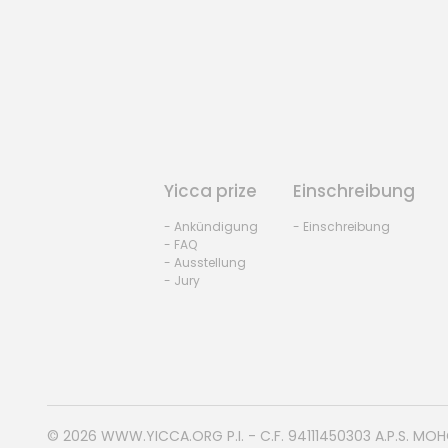
Yicca prize
Einschreibung
- Ankündigung
- Einschreibung
- FAQ
- Ausstellung
- Jury
© 2026
WWW.YICCA.ORG
P.I. - C.F. 94111450303 A.P.S. MO