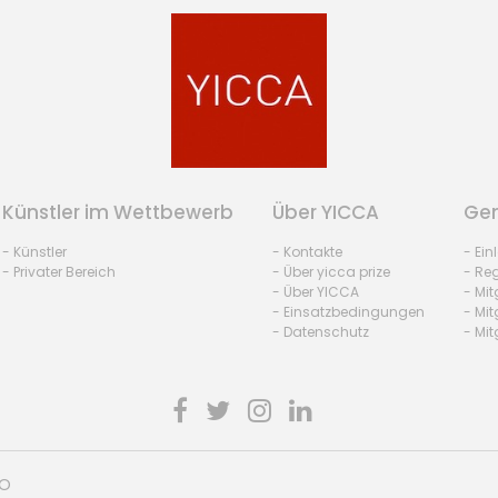
Künstler im Wettbewerb
Über YICCA
Gem
- Künstler
- Kontakte
- Ei
- Privater Bereich
- Über yicca prize
- Reg
- Über YICCA
- Mit
- Einsatzbedingungen
- Mit
- Datenschutz
- Mit
HO