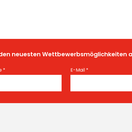
t den neuesten Wettbewerbsmöglichkeiten
e
*
E-Mail
*