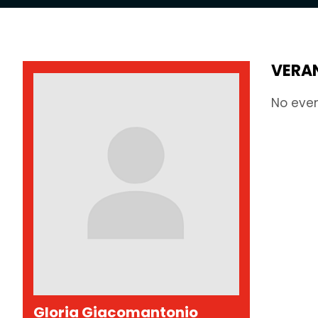
VERA
No eve
Gloria Giacomantonio