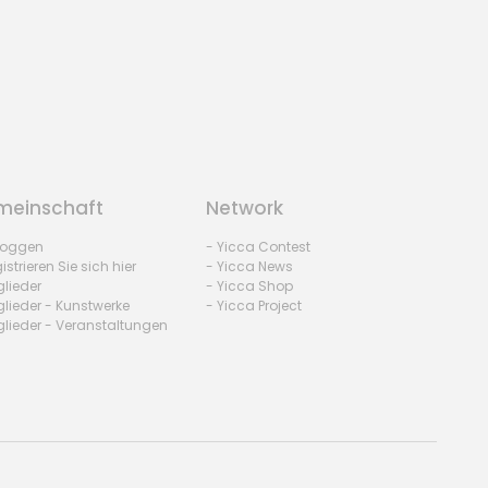
einschaft
Network
nloggen
- Yicca Contest
istrieren Sie sich hier
- Yicca News
glieder
- Yicca Shop
glieder - Kunstwerke
- Yicca Project
glieder - Veranstaltungen