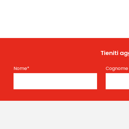
Tieniti a
Nome
*
Cognom