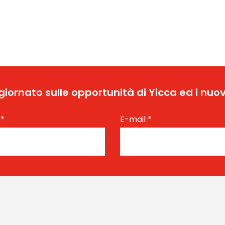
ggiornato sulle opportunità di Yicca ed i nuov
e
*
E-mail
*