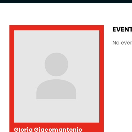
EVENT
No eve
Gloria Giacomantonio