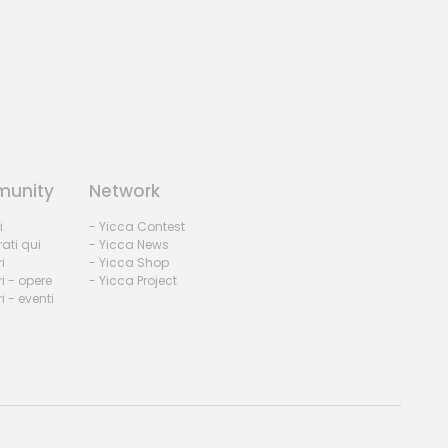
unity
Network
i
- Yicca Contest
rati qui
- Yicca News
i
- Yicca Shop
i - opere
- Yicca Project
 - eventi