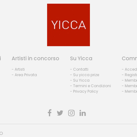
i
Artisti in concorso
Su Yicca
Comm
- Artisti
- Contatti
- Acced
- Area Privata
- Su yicca prize
- Regist
- Su Yicca
- Membr
- Termini e Condizioni
- Membr
- Privacy Policy
- Membri
HO