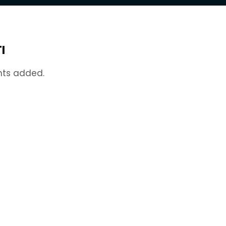
I
nts added.