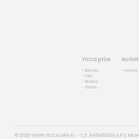
Yicca prize
Iscrivit
- Bando
- Iscriviti
- FAQ
- Mostra
- Giuria
© 2026
WWW.YICCA.ORG
P.I. - C.F. 94111450303 A.P.S. MO