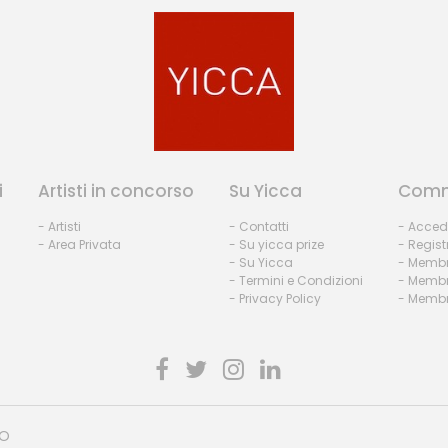
i
Artisti in concorso
Su Yicca
Comm
- Artisti
- Contatti
- Acced
- Area Privata
- Su yicca prize
- Regist
- Su Yicca
- Membr
- Termini e Condizioni
- Membr
- Privacy Policy
- Membri
HO