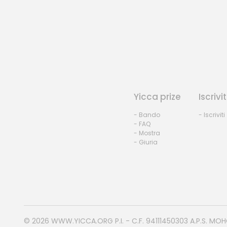
Yicca prize
Iscrivit
- Bando
- Iscriviti
- FAQ
- Mostra
- Giuria
© 2026
WWW.YICCA.ORG
P.I. - C.F. 94111450303 A.P.S. MO