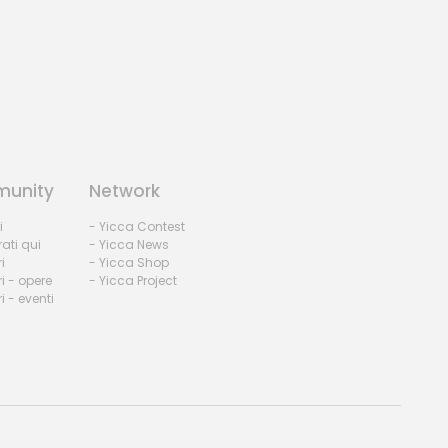
unity
Network
i
- Yicca Contest
rati qui
- Yicca News
i
- Yicca Shop
i - opere
- Yicca Project
 - eventi