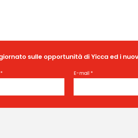
ggiornato sulle opportunità di Yicca ed i nuov
e
*
E-mail
*