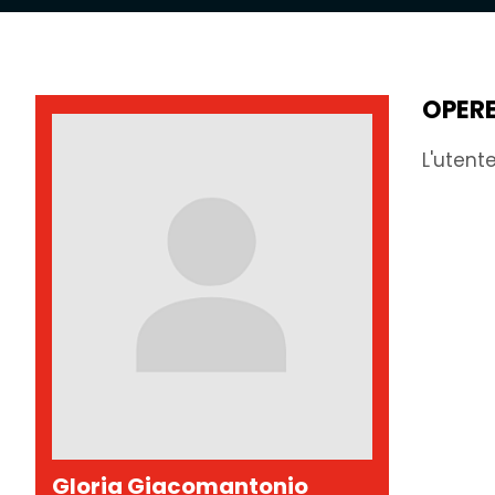
OPER
L'utent
Gloria Giacomantonio