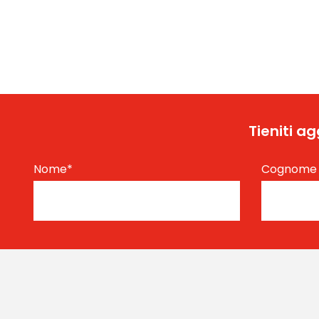
Tieniti a
Nome
*
Cognom