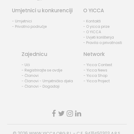
Umjetnici u konkurenciji
O YICCA
- Umjetnici
- Kontakti
- Privatno područje
- O yicca prize
- O YICCA
- Uvjeti korištenja
- Pravila o privatnosti
Zajednicu
Network
- Ući
- Yicca Contest
- Registrirajte se ovdje
- Yicca News
- Članovi
- Yicca Shop
- Članovi - Umjetnička djela
- Yicca Project
- Članovi - Događaji
© 2026
WWW.YICCA.ORG
P.I. - C.F. 94111450303 A.P.S.