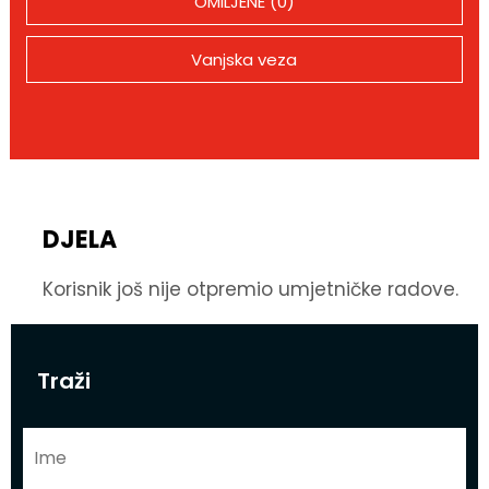
OMILJENE (0)
Vanjska veza
DJELA
Korisnik još nije otpremio umjetničke radove.
Traži