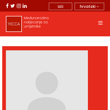
hrvatski
Ući
Međunarodno
natjecanje za
umjetnike