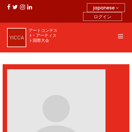
japanese
ログイン
アートコンテス
ト- アーティス
ト国際大会