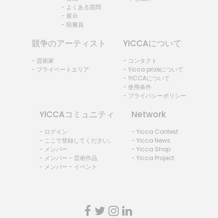
- よくある質問
- 展示
- 陪審員
競争のアーティスト
YICCAについて
- 芸術家
- コンタクト
- プライベートエリア
- Yicca prizeについて
- YICCAについて
- 使用条件
- プライバシーポリシー
YICCAコミュニティ
Network
- ログイン
- Yicca Contest
- ここで登録してください。
- Yicca News
- メンバー
- Yicca Shop
- メンバー - 芸術作品
- Yicca Project
- メンバー - イベント