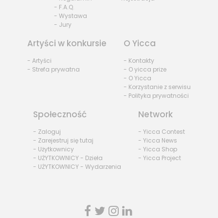
- F.A.Q.
- Wystawa
- Jury
Artyści w konkursie
O Yicca
- Artyści
- Kontakty
- Strefa prywatna
- O yicca prize
- O Yicca
- Korzystanie z serwisu
- Polityka prywatności
Społeczność
Network
- Zaloguj
- Yicca Contest
- Zarejestruj się tutaj
- Yicca News
- Użytkownicy
- Yicca Shop
- UŻYTKOWNICY - Dzieła
- Yicca Project
- UŻYTKOWNICY - Wydarzenia