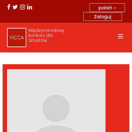
polish
Zaloguj
Międzynarodowy
konkurs dla
artystów