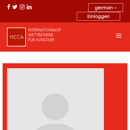
german
Einloggen
INTERNATIONALER
WETTBEWERB
FÜR KÜNSTLER