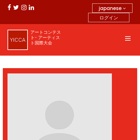
japanese
ログイン
アートコンテス
ト- アーティス
ト国際大会