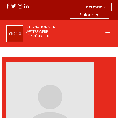
german
Einloggen
INTERNATIONALER
WETTBEWERB
FÜR KÜNSTLER