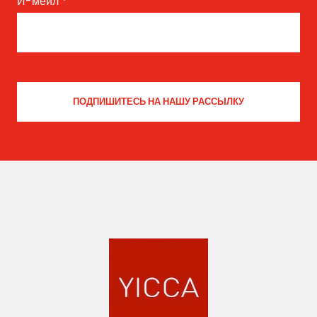
И-мейл
*