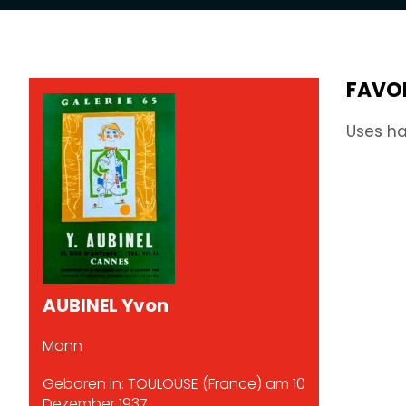
FAVO
Uses ha
AUBINEL Yvon
Mann
Geboren in: TOULOUSE (France) am 10
Dezember 1937.