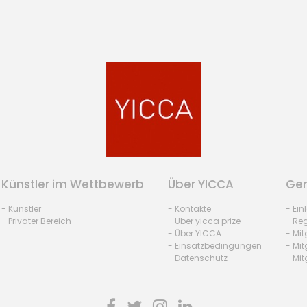
Künstler im Wettbewerb
Über YICCA
Gem
- Künstler
- Kontakte
- Ei
- Privater Bereich
- Über yicca prize
- Reg
- Über YICCA
- Mit
- Einsatzbedingungen
- Mit
- Datenschutz
- Mit