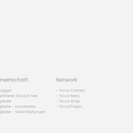
einschaft
Network
nloggen
- Yicca Contest
istrieren Sie sich hier
- Yicca News
glieder
- Yicca Shop
glieder - Kunstwerke
- Yicca Project
glieder - Veranstaltungen