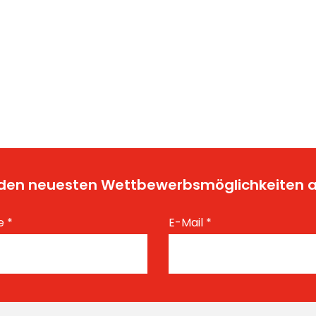
t den neuesten Wettbewerbsmöglichkeiten
e
*
E-Mail
*