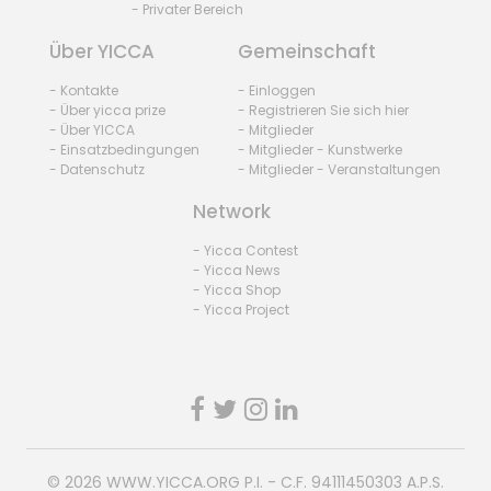
- Privater Bereich
Über YICCA
Gemeinschaft
- Kontakte
- Einloggen
- Über yicca prize
- Registrieren Sie sich hier
- Über YICCA
- Mitglieder
- Einsatzbedingungen
- Mitglieder - Kunstwerke
- Datenschutz
- Mitglieder - Veranstaltungen
Network
- Yicca Contest
- Yicca News
- Yicca Shop
- Yicca Project
© 2026
WWW.YICCA.ORG
P.I. - C.F. 94111450303 A.P.S.