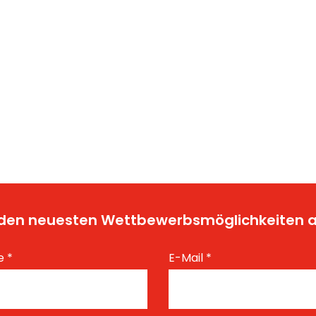
t den neuesten Wettbewerbsmöglichkeiten
e
*
E-Mail
*