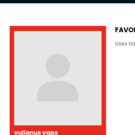
FAVO
Uses ha
yulianus yaps