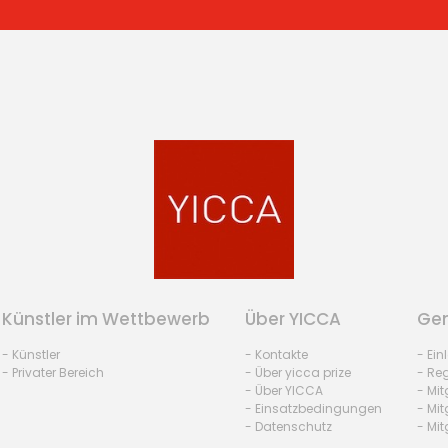
Künstler im Wettbewerb
Über YICCA
Gem
- Künstler
- Kontakte
- Ei
- Privater Bereich
- Über yicca prize
- Reg
- Über YICCA
- Mit
- Einsatzbedingungen
- Mit
- Datenschutz
- Mit