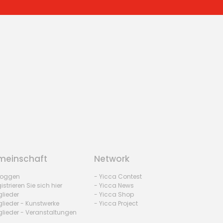
einschaft
Network
nloggen
- Yicca Contest
istrieren Sie sich hier
- Yicca News
glieder
- Yicca Shop
glieder - Kunstwerke
- Yicca Project
glieder - Veranstaltungen