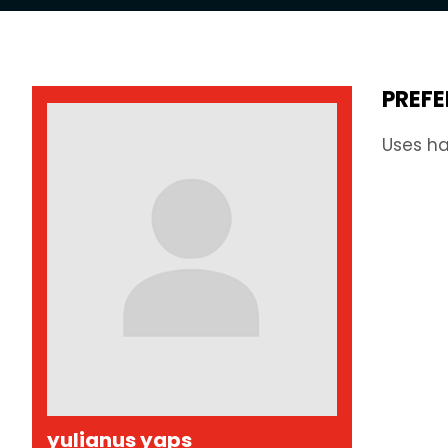
PREFE
Uses ha
yulianus yaps