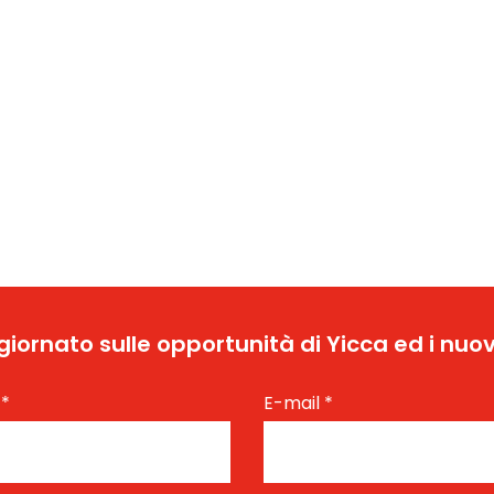
ggiornato sulle opportunità di Yicca ed i nuov
e
*
E-mail
*