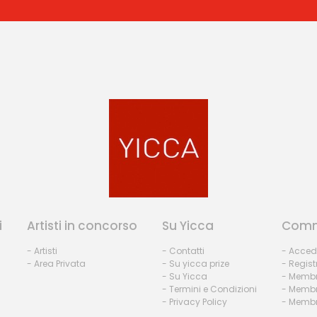
i
Artisti in concorso
Su Yicca
Comm
- Artisti
- Contatti
- Acced
- Area Privata
- Su yicca prize
- Regist
- Su Yicca
- Membr
- Termini e Condizioni
- Membr
- Privacy Policy
- Membri