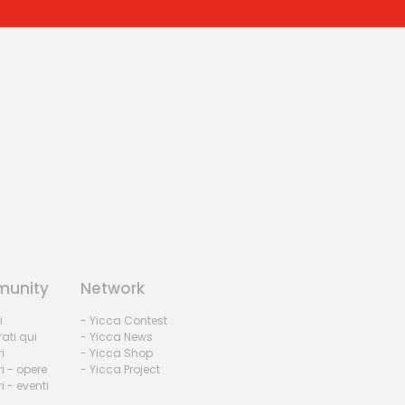
unity
Network
i
- Yicca Contest
rati qui
- Yicca News
i
- Yicca Shop
i - opere
- Yicca Project
 - eventi