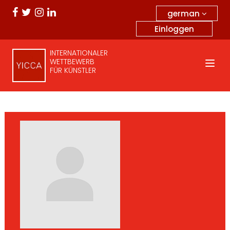
german
Einloggen
INTERNATIONALER
WETTBEWERB
FÜR KÜNSTLER