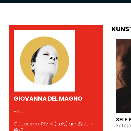
KUNS
GIOVANNA DEL MAGNO
Frau
SELF 
Geboren in: RIMINI (Italy) am 22 Juni
Fotogr
1978.