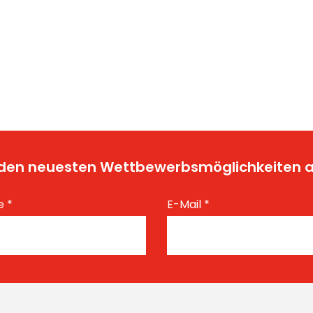
t den neuesten Wettbewerbsmöglichkeiten
e
*
E-Mail
*