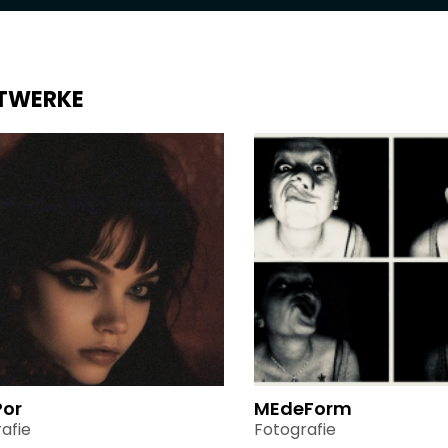
TWERKE
Por
MEdeForm
afie
Fotografie