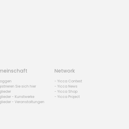
einschaft
Network
nloggen
- Yicca Contest
istrieren Sie sich hier
- Yicca News
glieder
- Yicca Shop
glieder - Kunstwerke
- Yicca Project
glieder - Veranstaltungen