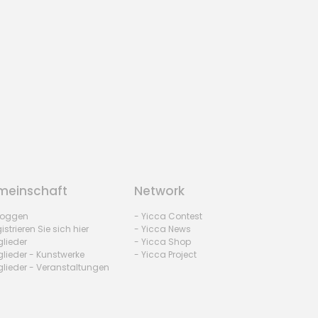
einschaft
Network
nloggen
- Yicca Contest
istrieren Sie sich hier
- Yicca News
glieder
- Yicca Shop
glieder - Kunstwerke
- Yicca Project
glieder - Veranstaltungen