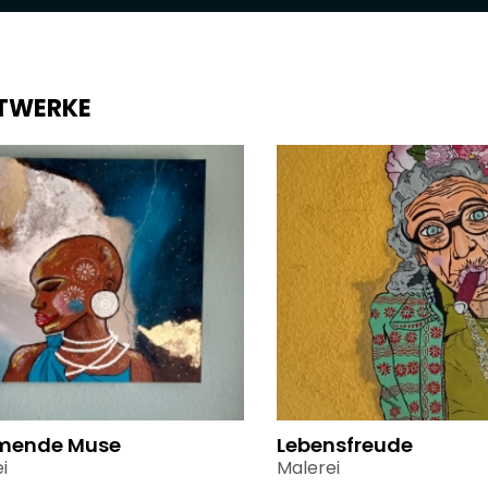
TWERKE
mende Muse
Lebensfreude
i
Malerei