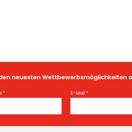
t den neuesten Wettbewerbsmöglichkeiten
e
*
E-Mail
*