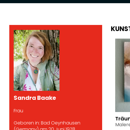
KUNS
Sandra Baake
Frau
Träu
Geboren in: Bad Oeynhausen
Malere
(Germany) am 20 Juni 1978.