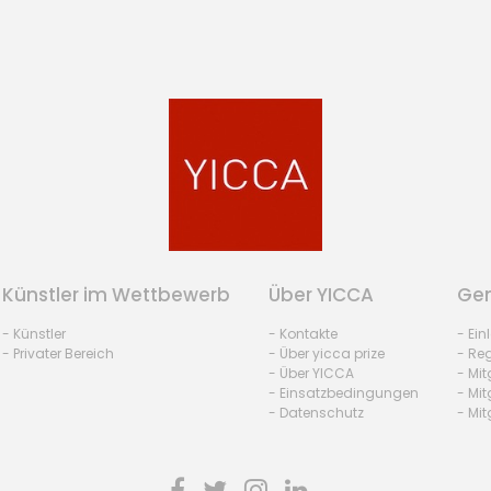
Künstler im Wettbewerb
Über YICCA
Gem
- Künstler
- Kontakte
- Ei
- Privater Bereich
- Über yicca prize
- Reg
- Über YICCA
- Mit
- Einsatzbedingungen
- Mit
- Datenschutz
- Mit