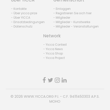
Über YICCA
Gemeinschaft
- Kontakte
- Einloggen
- Über yicca prize
- Registrieren Sie sich hier
- Über YICCA
- Mitglieder
- Einsatzbedingungen
- Mitglieder - Kunstwerke
- Datenschutz
- Mitglieder - Veranstaltungen
Network
- Yicca Contest
- Yicca News
- Yicca Shop
- Yicca Project
© 2026
WWW.YICCA.ORG
P.I. - C.F. 94111450303 A.P.S.
MOHO