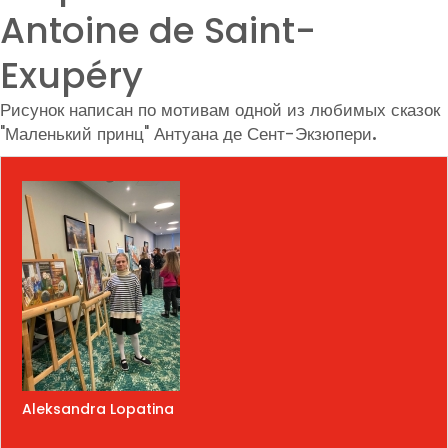
Antoine de Saint-
Exupéry
Рисунок написан по мотивам одной из любимых сказок
"Маленький принц" Антуана де Сент-Экзюпери
.
Aleksandra Lopatina