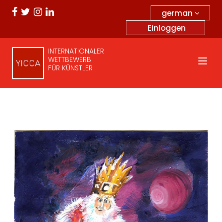
german
Einloggen
INTERNATIONALER
WETTBEWERB
FÜR KÜNSTLER