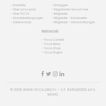
- Kontakte
- Einloggen
- Über yicca prize
- Registrieren Sie sich hier
- Über YICCA
- Mitglieder
- Einsatzbedingungen
- Mitglieder - Kunstwerke
- Datenschutz
- Mitglieder - Veranstaltungen
Network
- Yicca Contest
- Yicca News
- Yicca Shop
- Yicca Project
© 2026
WWW.YICCA.ORG
P.I. - C.F. 94111450303 A.P.S.
MOHO