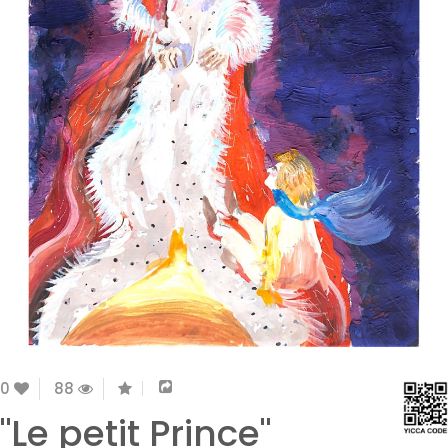
0
88
"Le petit Prince"