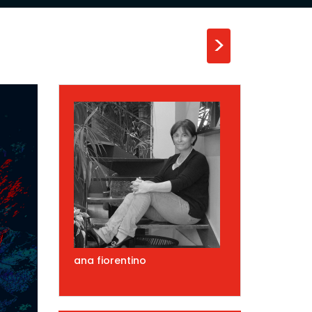
>
ana fiorentino