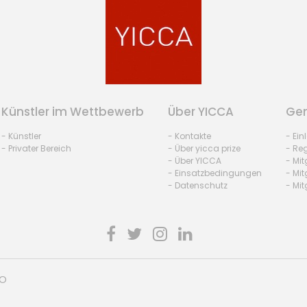
Künstler im Wettbewerb
Über YICCA
Gem
- Künstler
- Kontakte
- Ei
- Privater Bereich
- Über yicca prize
- Reg
- Über YICCA
- Mit
- Einsatzbedingungen
- Mit
- Datenschutz
- Mit
HO