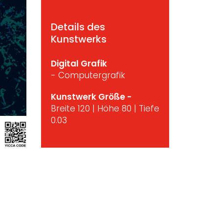
Details des
Kunstwerks
Digital Grafik
- Computergrafik
Kunstwerk Größe -
Breite 120 | Höhe 80 | Tiefe
0.03