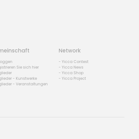
einschaft
Network
nloggen
- Yicca Contest
istrieren Sie sich hier
- Yicca News
glieder
- Yicca Shop
glieder - Kunstwerke
- Yicca Project
glieder - Veranstaltungen