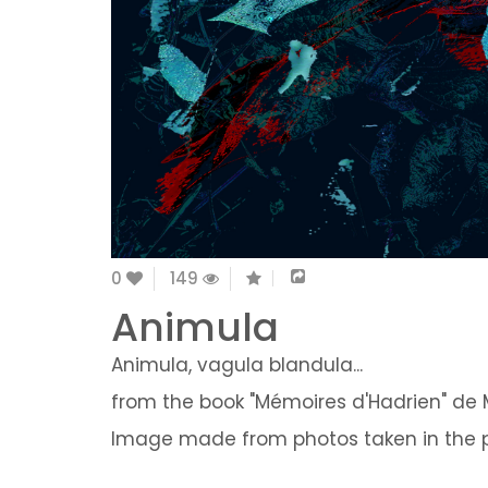
0
149
Animula
Animula, vagula blandula...
from the book "Mémoires d'Hadrien" de 
Image made from photos taken in the pa