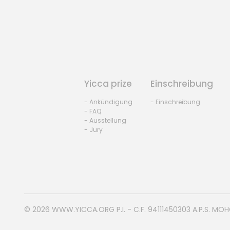
Yicca prize
Einschreibung
- Ankündigung
- Einschreibung
- FAQ
- Ausstellung
- Jury
© 2026
WWW.YICCA.ORG
P.I. - C.F. 94111450303 A.P.S. MO