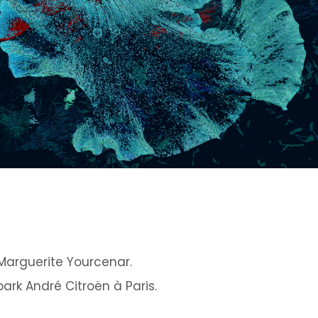
Marguerite Yourcenar.
rk André Citroën à Paris.