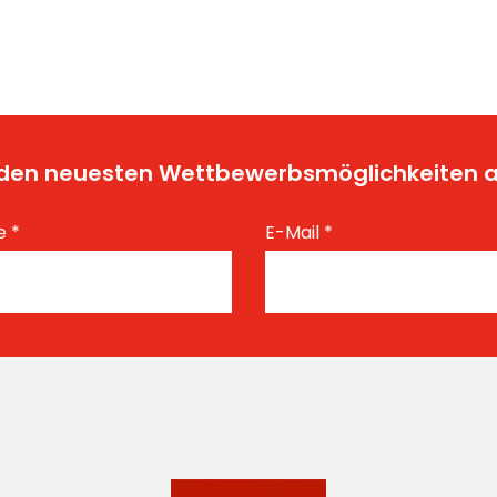
t den neuesten Wettbewerbsmöglichkeiten
e
*
E-Mail
*