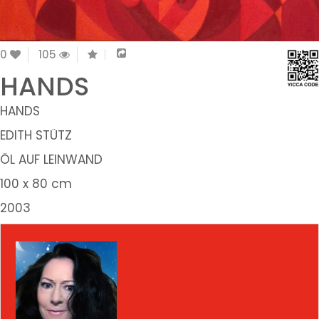
0
105
HANDS
HANDS
EDITH STÜTZ
ÖL AUF LEINWAND
100 x 80 cm
2003