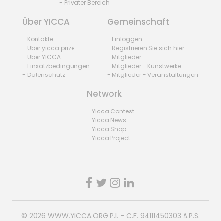
- Privater Bereich
Über YICCA
Gemeinschaft
- Kontakte
- Einloggen
- Über yicca prize
- Registrieren Sie sich hier
- Über YICCA
- Mitglieder
- Einsatzbedingungen
- Mitglieder - Kunstwerke
- Datenschutz
- Mitglieder - Veranstaltungen
Network
- Yicca Contest
- Yicca News
- Yicca Shop
- Yicca Project
© 2026
WWW.YICCA.ORG
P.I. - C.F. 94111450303 A.P.S.