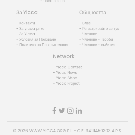
- Частна зона
За Yicca
Общността
- Контакти
- Влез
- За yicca prize
- Регистрирайте се тук
- За Yicca
- Членове
- Условия за Ползване
- Членове - Творби
- Политика на Поверителност
- Членове - събития
Network
- Yicca Contest
- Yicca News
- Yicca Shop
- Yicca Project
© 2026
WWW.YICCA.ORG
P.I. - C.F. 94111450303 A.P.S.