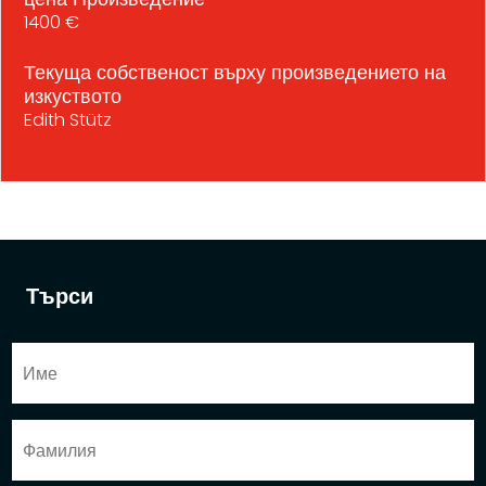
1400 €
Текуща собственост върху произведението на
изкуството
Edith Stütz
Търси