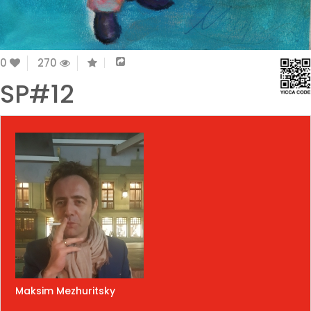
0
270
SP#12
Maksim Mezhuritsky