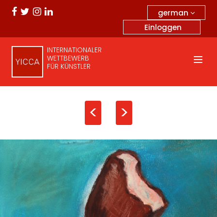
german
Einloggen
INTERNATIONALER
WETTBEWERB
FÜR KÜNSTLER
<
>