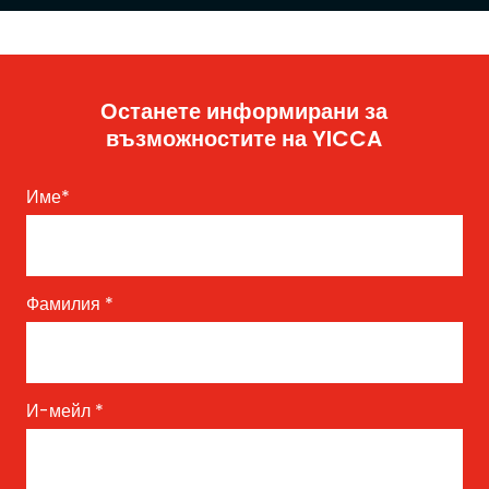
Останете информирани за
възможностите на YICCA
Име
*
Фамилия
*
И-мейл
*