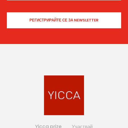
Yicca prize
Участвай