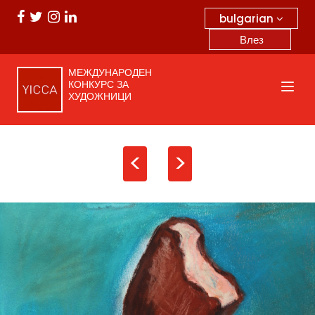
bulgarian
Влез
МЕЖДУНАРОДЕН
КОНКУРС ЗА
ХУДОЖНИЦИ
<
>