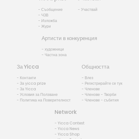
- Съобщение
- Участвай
- ЧЗВ
- Изложба
- Жури
Артисти в конкуренция
- художници
- Частна зона
За Yicca
Общността
- Контакти
- Влез
- За yicca prize
- Регистрирайте се тук
- За Yicca
- Членове
- Условия за Ползване
- Членове - Творби
- Политика на Поверителност
- Членове - събития
Network
- Yicca Contest
- Yicca News
- Yicca Shop