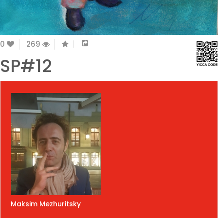
0
269
SP#12
Maksim Mezhuritsky