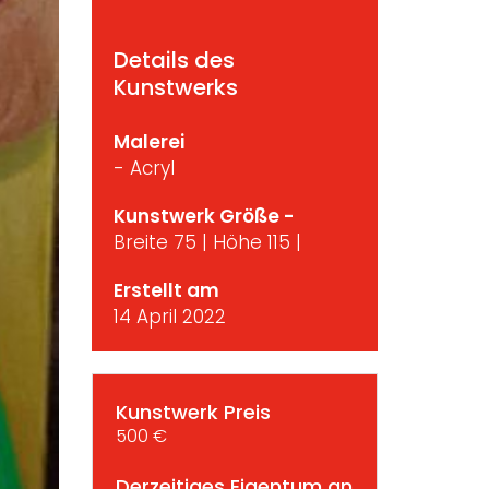
Details des
Kunstwerks
Malerei
- Acryl
Kunstwerk Größe -
Breite 75 | Höhe 115 |
Erstellt am
14 April 2022
Kunstwerk Preis
500 €
Derzeitiges Eigentum an