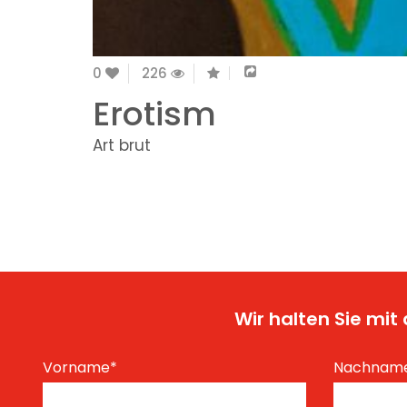
0
226
Erotism
Art brut
Wir halten Sie mi
Vorname
*
Nachnam