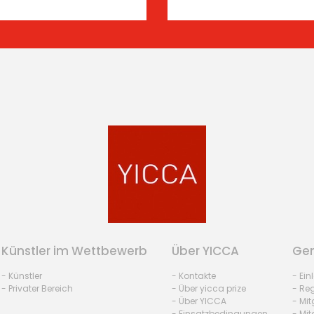
Künstler im Wettbewerb
Über YICCA
Gem
- Künstler
- Kontakte
- Ei
- Privater Bereich
- Über yicca prize
- Reg
- Über YICCA
- Mit
- Einsatzbedingungen
- Mit