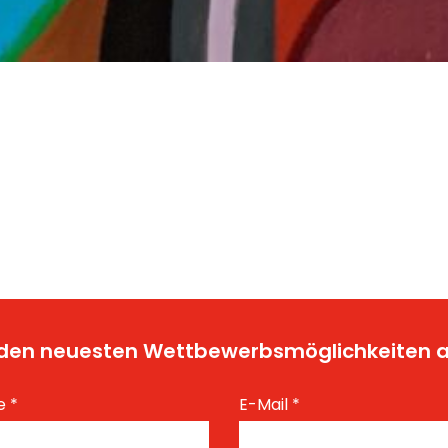
t den neuesten Wettbewerbsmöglichkeiten
e
*
E-Mail
*