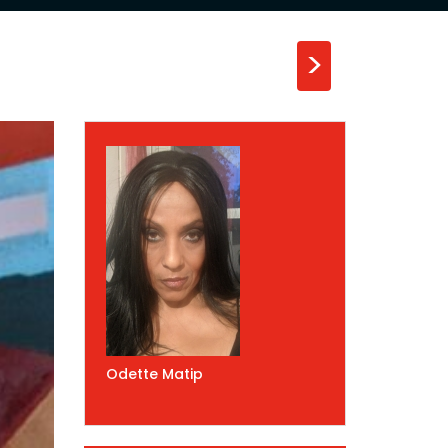
>
Odette Matip