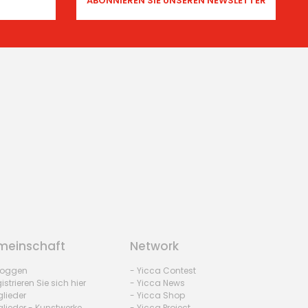
einschaft
Network
nloggen
- Yicca Contest
istrieren Sie sich hier
- Yicca News
glieder
- Yicca Shop
glieder - Kunstwerke
- Yicca Project