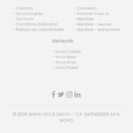
- Contacts
- Connexion
- Sur yicca prize
- Inscrivez-vous ici
- Sur Yicca
- Membres
- Conditions d'utilisation
- Membres - œuvres
- Politique de confidentialité
- Membres - événements
Network
- Yicca Contest
- Yicca News
- Yicca Shop
- Yicca Project
© 2026
WWW.YICCA.ORG
P.I. - C.F. 94111450303 A.P.S.
MOHO