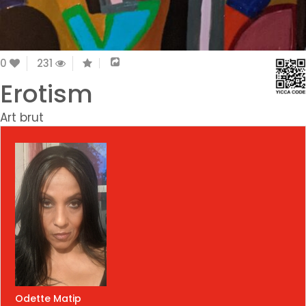
0
231
Erotism
Art brut
Odette Matip