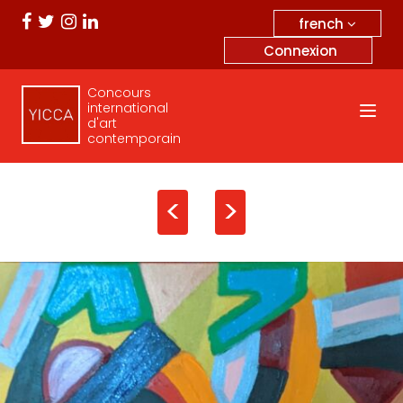
french
Connexion
Concours
international
d'art
contemporain
<
>