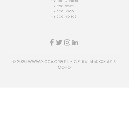
- Yicca Contest
- Yicca News
- Yicca Shop
- Yicca Project
© 2026
WWW.YICCA.ORG
P.I. - C.F. 94111450303 A.P.S.
MOHO