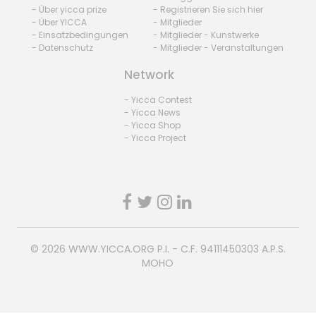
- Über yicca prize
- Registrieren Sie sich hier
- Über YICCA
- Mitglieder
- Einsatzbedingungen
- Mitglieder - Kunstwerke
- Datenschutz
- Mitglieder - Veranstaltungen
Network
- Yicca Contest
- Yicca News
- Yicca Shop
- Yicca Project
© 2026
WWW.YICCA.ORG
P.I. - C.F. 94111450303 A.P.S.
MOHO