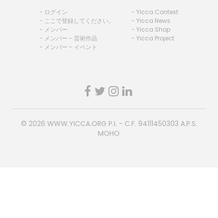
- ログイン
- Yicca Contest
- ここで登録してください。
- Yicca News
- メンバー
- Yicca Shop
- メンバー - 芸術作品
- Yicca Project
- メンバー - イベント
© 2026
WWW.YICCA.ORG
P.I. - C.F. 94111450303 A.P.S.
MOHO