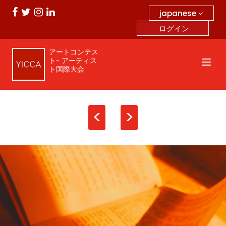
japanese
ログイン
アートコンテス
ト- アーティス
ト国際大会
<
>