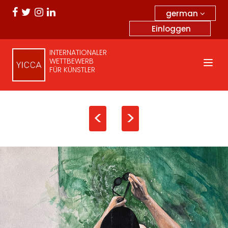
german
Einloggen
INTERNATIONALER
WETTBEWERB
FÜR KÜNSTLER
<
>