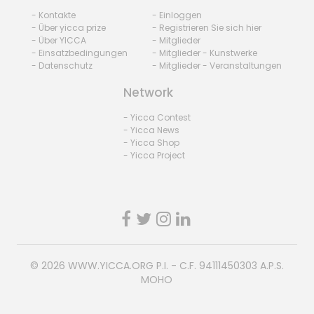
- Kontakte
- Einloggen
- Über yicca prize
- Registrieren Sie sich hier
- Über YICCA
- Mitglieder
- Einsatzbedingungen
- Mitglieder - Kunstwerke
- Datenschutz
- Mitglieder - Veranstaltungen
Network
- Yicca Contest
- Yicca News
- Yicca Shop
- Yicca Project
© 2026
WWW.YICCA.ORG
P.I. - C.F. 94111450303 A.P.S.
MOHO