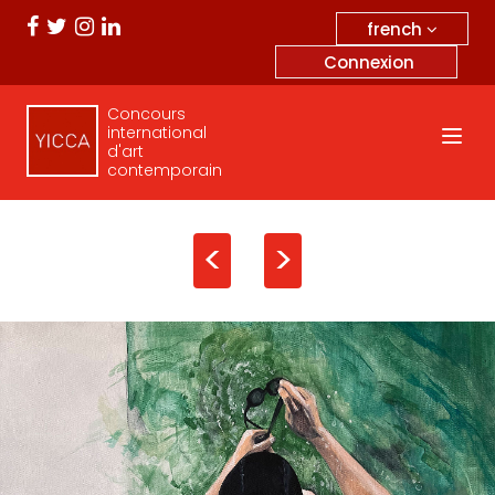
french
Connexion
Concours
international
d'art
contemporain
<
>