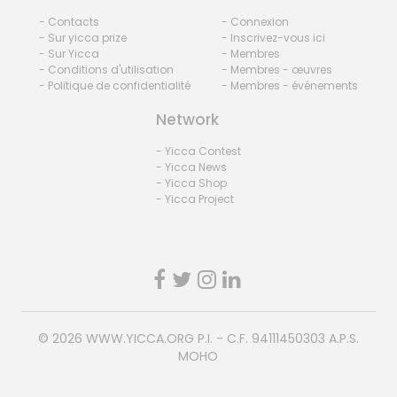
- Contacts
- Connexion
- Sur yicca prize
- Inscrivez-vous ici
- Sur Yicca
- Membres
- Conditions d'utilisation
- Membres - œuvres
- Politique de confidentialité
- Membres - événements
Network
- Yicca Contest
- Yicca News
- Yicca Shop
- Yicca Project
© 2026
WWW.YICCA.ORG
P.I. - C.F. 94111450303 A.P.S.
MOHO