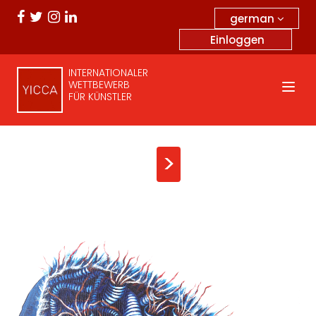
german
Einloggen
INTERNATIONALER
WETTBEWERB
FÜR KÜNSTLER
>