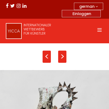
german
Einloggen
INTERNATIONALER
WETTBEWERB
FÜR KÜNSTLER
<
>