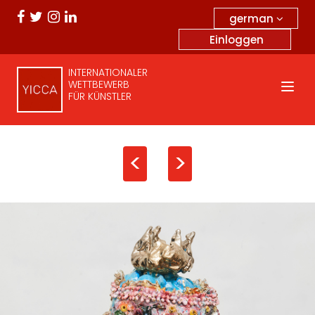
german
Einloggen
INTERNATIONALER
WETTBEWERB
FÜR KÜNSTLER
<
>